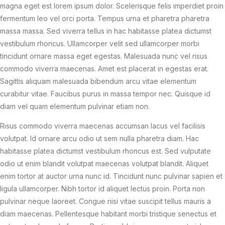
magna eget est lorem ipsum dolor. Scelerisque felis imperdiet proin
fermentum leo vel orci porta. Tempus urna et pharetra pharetra
massa massa. Sed viverra tellus in hac habitasse platea dictumst
vestibulum rhoncus. Ullamcorper velit sed ullamcorper morbi
tincidunt ornare massa eget egestas. Malesuada nunc vel risus
commodo viverra maecenas. Amet est placerat in egestas erat.
Sagittis aliquam malesuada bibendum arcu vitae elementum
curabitur vitae. Faucibus purus in massa tempor nec. Quisque id
diam vel quam elementum pulvinar etiam non.
Risus commodo viverra maecenas accumsan lacus vel facilisis
volutpat. Id ornare arcu odio ut sem nulla pharetra diam. Hac
habitasse platea dictumst vestibulum rhoncus est. Sed vulputate
odio ut enim blandit volutpat maecenas volutpat blandit. Aliquet
enim tortor at auctor urna nunc id. Tincidunt nunc pulvinar sapien et
ligula ullamcorper. Nibh tortor id aliquet lectus proin. Porta non
pulvinar neque laoreet. Congue nisi vitae suscipit tellus mauris a
diam maecenas. Pellentesque habitant morbi tristique senectus et