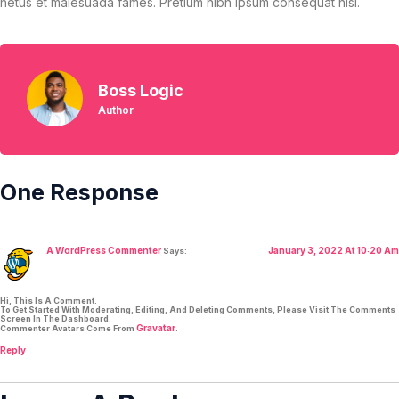
netus et malesuada fames. Pretium nibh ipsum consequat nisl.
Boss Logic
Author
One Response
A WordPress Commenter
January 3, 2022 At 10:20 Am
Says:
Hi, This Is A Comment.
To Get Started With Moderating, Editing, And Deleting Comments, Please Visit The Comments
Screen In The Dashboard.
Gravatar
Commenter Avatars Come From
.
Reply