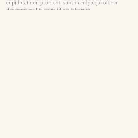
cupidatat non proident, sunt in culpa qui officia
deserunt mollit anim id est laborum.
PRODUCT CATEGORIES
Be exclusive and
find Your
Inner Diva.
WOVEN
SATIN