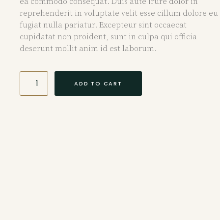
ea commodo consequat. Duis aute irure dolor in
reprehenderit in voluptate velit esse cillum dolore eu
fugiat nulla pariatur. Excepteur sint occaecat
cupidatat non proident, sunt in culpa qui officia
deserunt mollit anim id est laborum.
ADD TO CART
DESCRIPTION
REVIEWS (0)
Description
Lorem ipsum dolor sit amet, consectetur adipiscing
elit, sed do eiusmod tempor incididunt ut labore et
dolore magna aliqua. Ut enim ad minim veniam, quis
nostrud exercitation ullamco laboris nisi ut aliquip ex