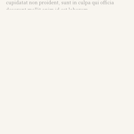
cupidatat non proident, sunt in culpa qui officia
deserunt mollit anim id est laborum.
PRODUCT CATEGORIES
Be exclusive and
find Your
Inner Diva.
WOVEN
SATIN