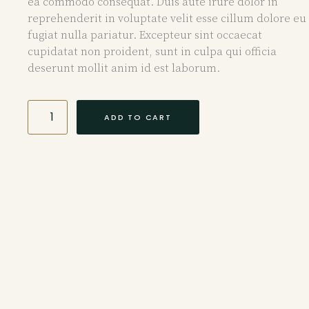
ea commodo consequat. Duis aute irure dolor in
reprehenderit in voluptate velit esse cillum dolore eu
fugiat nulla pariatur. Excepteur sint occaecat
cupidatat non proident, sunt in culpa qui officia
deserunt mollit anim id est laborum.
ADD TO CART
DESCRIPTION
REVIEWS (0)
Description
Lorem ipsum dolor sit amet, consectetur adipiscing
elit, sed do eiusmod tempor incididunt ut labore et
dolore magna aliqua. Ut enim ad minim veniam, quis
nostrud exercitation ullamco laboris nisi ut aliquip ex