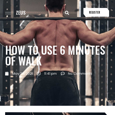
ZEUS
REGISTER
HOW TO USE 6 MINUTES
OF WALK
May 20, 2021
11:41 pm
No Comments