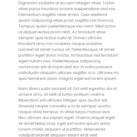
Dignissim sodales ut eu sem integer vitae. Tortor
vitae purus faucibus ornare suspendisse sed nisi.
Elementum sagittis vitae et leo. Quis eleifend
quam adipiscing vitae proin sagittis nisl rhoncus.
Tempus quam pellentesque nec nam. Nibh tortor
id aliquet lectus proin nibh. Ac tincidunt vitae
semper quis lectus nulla at. Donec ultrices
tincidunt arcu non sodales neque sodales.
Laoreet sit amet cursus sit. Pellentesque sit amet
porttitor eget dolor morbi. Id faucibus nisl tincidunt
eget nullam non. Pellentesque adipiscing
commodo elit at imperdiet dui. In nulla posuere
sollicitudin aliquam ultrices sagittis orci. Ultricies mi
quis hendrerit dolor magna eget est lorem ipsum.
Nam libero justo laoreet sit. Est velit egestas dui id
ornare arcu. Id velit ut tortor pretium viverra.
Bibendum est ultricies integer quis auctor elit.
Gravida neque convallis a cras semper auctor
neque vitae tempus. In vitae turpis massa sed.
Nec ultrices dui sapien eget. Viverra aliquet eget
sit amet tellus cras. Eget est lorem ipsum dolor.
Lorem mollis aliquam ut porttitor. Maecenas
volutpat blandit aliquam etiam erat velit