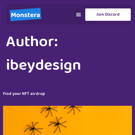
Join Discord
Author:
ibeydesign
Find your NFT airdrop