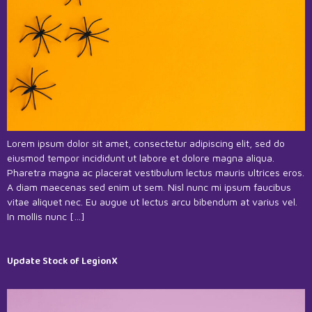
Lorem ipsum dolor sit amet, consectetur adipiscing elit, sed do
eiusmod tempor incididunt ut labore et dolore magna aliqua.
Pharetra magna ac placerat vestibulum lectus mauris ultrices eros.
A diam maecenas sed enim ut sem. Nisl nunc mi ipsum faucibus
vitae aliquet nec. Eu augue ut lectus arcu bibendum at varius vel.
In mollis nunc […]
Update Stock of LegionX