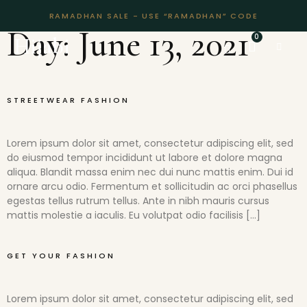
RAMADHAN SALE - USE “RAMADHAN” CODE
Day:
June 13, 2021
Hijabi
STREETWEAR FASHION
Lorem ipsum dolor sit amet, consectetur adipiscing elit, sed
do eiusmod tempor incididunt ut labore et dolore magna
aliqua. Blandit massa enim nec dui nunc mattis enim. Dui id
ornare arcu odio. Fermentum et sollicitudin ac orci phasellus
egestas tellus rutrum tellus. Ante in nibh mauris cursus
mattis molestie a iaculis. Eu volutpat odio facilisis […]
GET YOUR FASHION
Lorem ipsum dolor sit amet, consectetur adipiscing elit, sed