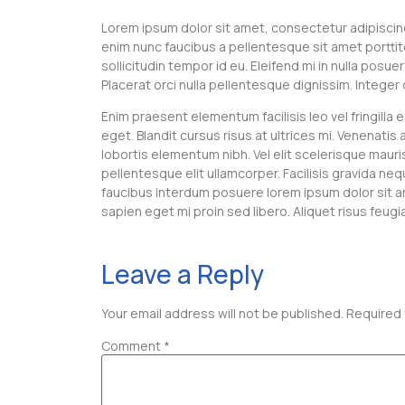
Lorem ipsum dolor sit amet, consectetur adipiscin
enim nunc faucibus a pellentesque sit amet porttito
sollicitudin tempor id eu. Eleifend mi in nulla posue
Placerat orci nulla pellentesque dignissim. Integer 
Enim praesent elementum facilisis leo vel fringilla 
eget. Blandit cursus risus at ultrices mi. Venenat
lobortis elementum nibh. Vel elit scelerisque maur
pellentesque elit ullamcorper. Facilisis gravida ne
faucibus interdum posuere lorem ipsum dolor sit am
sapien eget mi proin sed libero. Aliquet risus feugi
Leave a Reply
Your email address will not be published.
Required 
Comment
*