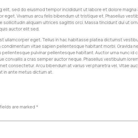
g elit, sed do eiusmod tempor incididunt ut labore et dolore magna
r eget. Vivamus arcu felis bibendum ut tristique et. Phasellus vestib
re sollicitudin aliquam ultrices sagittis orci. Massa tincidunt dui ut 
quis auctor elit sed.
est ullamcorper eget. Tellus in hac habitasse platea dictumst vestibu
is a condimentum vitae sapien pellentesque habitant morbi. Gravida n
is pellentesque pulvinar pellentesque habitant. Auctor urna nunc id
que convallis a cras semper auctor neque. Phasellus vestibulum lorem 
et consectetur. Arcu bibendum at varius vel pharetra vel. Vitae auc
at in ante metus dictum at.
fields are marked
*