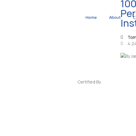
100
Pe
Home
About
C
Ins
To
4:2
Certified By