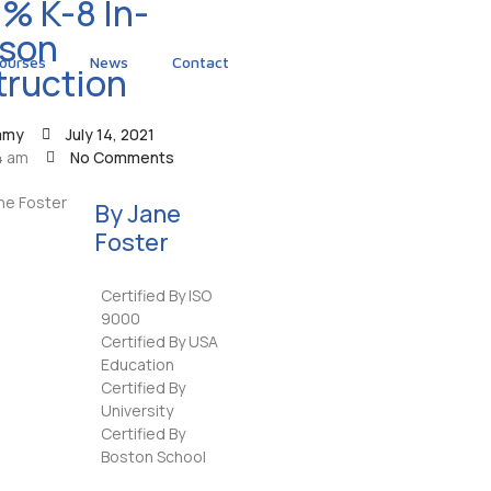
% K-8 In-
rson
ourses
News
Contact
truction
mmy
July 14, 2021
4 am
No Comments
By Jane
Foster
Certified By ISO
9000
Certified By USA
Education
Certified By
University
Certified By
Boston School